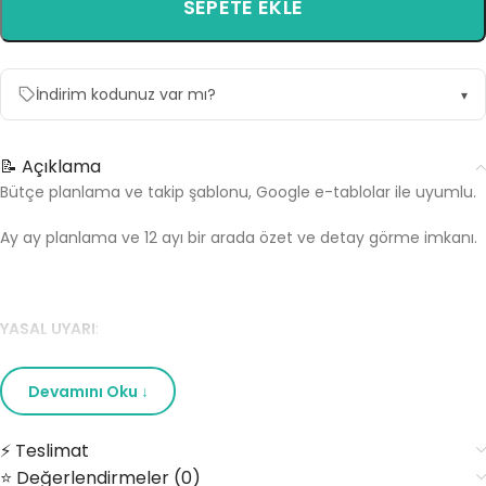
SEPETE EKLE
İndirim kodunuz var mı?
▾
📝 Açıklama
Kodu Uygula
Bütçe planlama ve takip şablonu, Google e-tablolar ile uyumlu.
Ay ay planlama ve 12 ayı bir arada özet ve detay görme imkanı.
YASAL UYARI
:
Bireysel ve danışan kullanımı için sınırsız ve ömür boyu kullanım
Devamını Oku ↓
hakkına sahip oluyorsunuz.
Ticari amaçla kopyalanıp satışı yapılamaz. Telif haklarından
dolayı yasal yaptırımları vardır.
⚡ Teslimat
Dijital ürünlerde iade kabul edilmez
⭐ Değerlendirmeler (0)