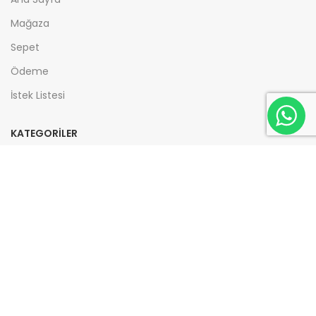
Mağaza
Sepet
Ödeme
İstek Listesi
KATEGORİLER
Eğitim / Atölyeler
Koçluk Araçları
Eğitimciler İçin Hazır Atölye İçerikleri
Kitaplar
Blog