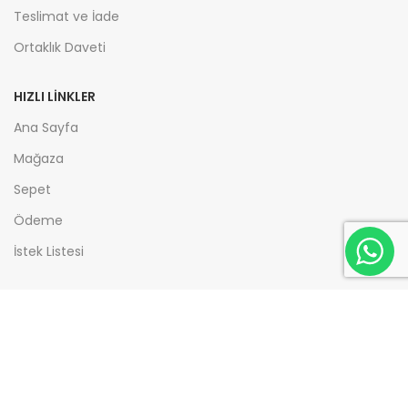
Teslimat ve İade
Ortaklık Daveti
HIZLI LİNKLER
Ana Sayfa
Mağaza
Sepet
Ödeme
İstek Listesi
KATEGORİLER
Eğitim / Atölyeler
Koçluk Araçları
Eğitimciler İçin Hazır Atölye İçerikleri