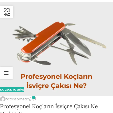
23
HAZ
KOÇLUK ÜZERINE
0
fatossomsa
Profesyonel Koçların İsviçre Çakısı Ne