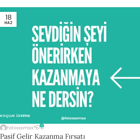
18
HAZ
KOÇLUK ÜZERINE
0
fatossomsa
Pasif Gelir Kazanma Fırsatı