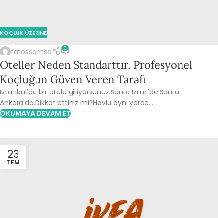
KOÇLUK ÜZERINE
0
fatossomsa
Oteller Neden Standarttır. Profesyonel
Koçluğun Güven Veren Tarafı
İstanbul'da bir otele giriyorsunuz.Sonra İzmir'de.Sonra
Ankara'da.Dikkat ettiniz mi?Havlu aynı yerde...
OKUMAYA DEVAM ET
23
TEM