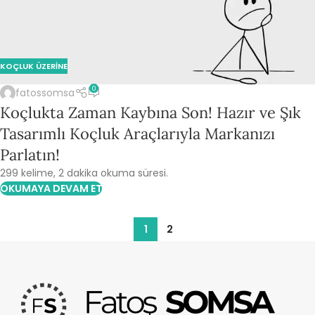
KOÇLUK ÜZERINE
0
fatossomsa
Koçlukta Zaman Kaybına Son! Hazır ve Şık
Tasarımlı Koçluk Araçlarıyla Markanızı
Parlatın!
299 kelime, 2 dakika okuma süresi.
OKUMAYA DEVAM ET
1
2