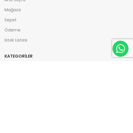
Mağaza
Sepet
Ödeme
İstek Listesi
KATEGORİLER
Eğitim / Atölyeler
Koçluk Araçları
Eğitimciler İçin Hazır Atölye İçerikleri
Kitaplar
Blog