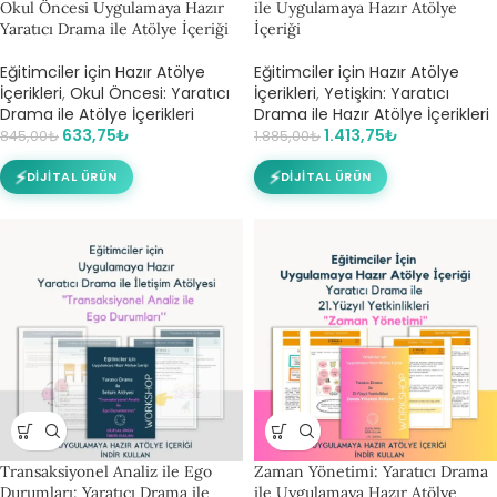
Okul Öncesi Uygulamaya Hazır
ile Uygulamaya Hazır Atölye
Yaratıcı Drama ile Atölye İçeriği
İçeriği
Eğitimciler için Hazır Atölye
Eğitimciler için Hazır Atölye
İçerikleri
,
Okul Öncesi: Yaratıcı
İçerikleri
,
Yetişkin: Yaratıcı
Drama ile Atölye İçerikleri
Drama ile Hazır Atölye İçerikleri
633,75
₺
1.413,75
₺
845,00
₺
1.885,00
₺
⚡
⚡
DIJITAL ÜRÜN
DIJITAL ÜRÜN
Transaksiyonel Analiz ile Ego
Zaman Yönetimi: Yaratıcı Drama
Durumları: Yaratıcı Drama ile
ile Uygulamaya Hazır Atölye