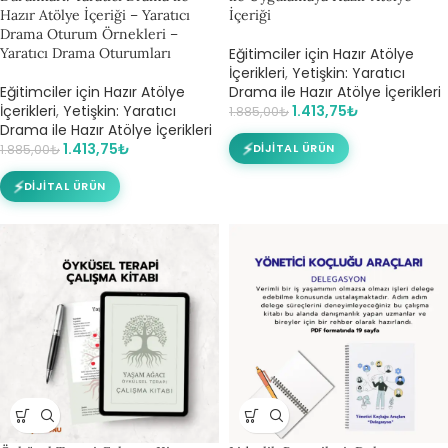
Hazır Atölye İçeriği – Yaratıcı
İçeriği
Drama Oturum Örnekleri –
Yaratıcı Drama Oturumları
Eğitimciler için Hazır Atölye
İçerikleri
,
Yetişkin: Yaratıcı
Eğitimciler için Hazır Atölye
Drama ile Hazır Atölye İçerikleri
İçerikleri
,
Yetişkin: Yaratıcı
1.413,75
₺
1.885,00
₺
Drama ile Hazır Atölye İçerikleri
⚡
1.413,75
₺
DIJITAL ÜRÜN
1.885,00
₺
⚡
DIJITAL ÜRÜN