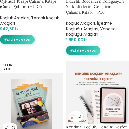
Öyküsel Terapi Çalışma Kitapı
Liderlik Becerileri: Delegasyon
(Canva Şablonu + PDF)
Yetkinliklerini Geliştirme
Çalışma Kitabı – PDF
Koçluk Araçları
,
Temalı Koçluk
Araçları
Koçluk Araçları
,
İşletme
942,50
₺
Koçluğu Araçları
,
Yönetici
Koçluğu Araçları
⚡
1.950,00
₺
DIJITAL ÜRÜN
⚡
DIJITAL ÜRÜN
STOK
YOK
Kendine Koçluk, Kendini Keşfet