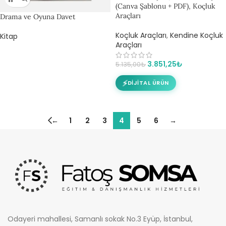
(Canva Şablonu + PDF), Koçluk
Araçları
Drama ve Oyuna Davet
Koçluk Araçları
,
Kendine Koçluk
Kitap
Araçları
3.851,25
₺
5.135,00
₺
⚡
DIJITAL ÜRÜN
←
1
2
3
4
5
6
→
Odayeri mahallesi, Samanlı sokak No.3 Eyüp, İstanbul,