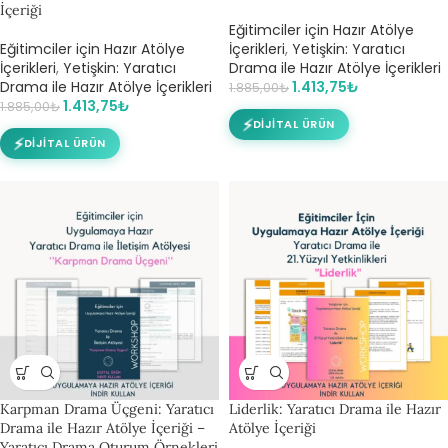
İçeriği
Eğitimciler için Hazır Atölye
Eğitimciler için Hazır Atölye
İçerikleri
,
Yetişkin: Yaratıcı
İçerikleri
,
Yetişkin: Yaratıcı
Drama ile Hazır Atölye İçerikleri
Drama ile Hazır Atölye İçerikleri
1.413,75
₺
1.885,00
₺
1.413,75
₺
1.885,00
₺
⚡
DIJITAL ÜRÜN
⚡
DIJITAL ÜRÜN
Karpman Drama Üçgeni: Yaratıcı
Liderlik: Yaratıcı Drama ile Hazır
Drama ile Hazır Atölye İçeriği –
Atölye İçeriği
Yaratıcı Drama Oturum Örnekleri